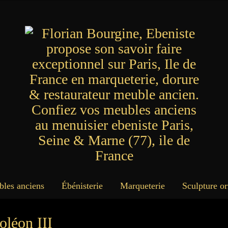
bles anciens
Ébénisterie
Marqueterie
Sculpture o
oléon III