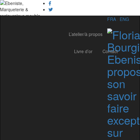
FRA
/
ENG
L’atelier/à propos
Livre d’or
Contact