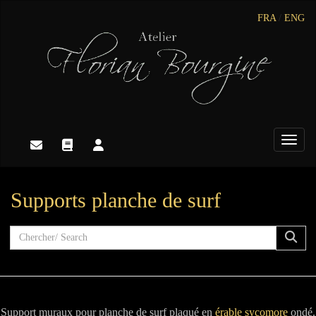
FRA
/
ENG
Toggle
Supports planche de surf
Support muraux pour planche de surf plaqué en
érable sycomore
ondé.