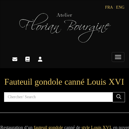
FRA
/
ENG
Toggle
Fauteuil gondole canné Louis XVI
Restauration d’un
fauteuil gondole
canné de
style Louis XVI
, en noyer