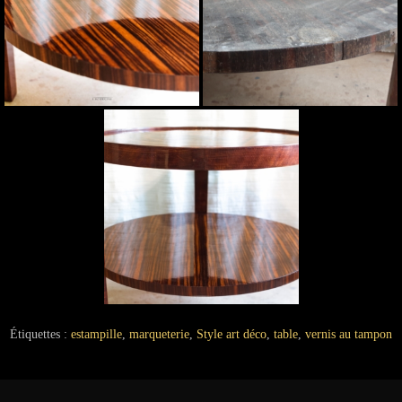
Étiquettes :
estampille
,
marqueterie
,
Style art déco
,
table
,
vernis au tampon