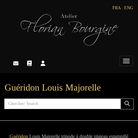
FRA
/
ENG
Toggle
Guéridon Louis Majorelle
Guéridon
Louis Majorelle tripode à double plateau estampillé